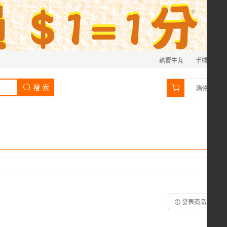
×
熱賣牛丸
手機
0
搜 索
購物車
發表商品咨詢