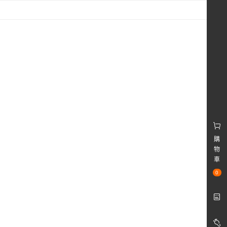
購
物
車
0