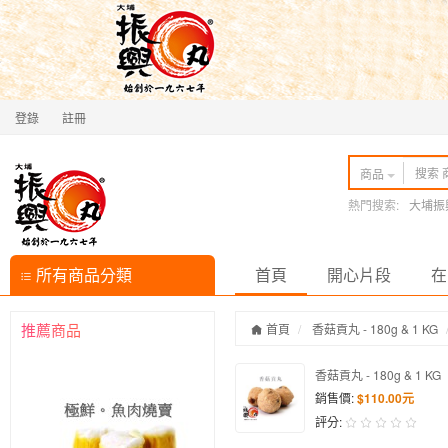
登錄
註冊
商品
熱門搜索:
大埔振
所有商品分類
首頁
開心片段
在
推薦商品
首頁
香菇貢丸 - 180g & 1 KG
香菇貢丸 - 180g & 1 KG
銷售價:
$110.00元
評分: