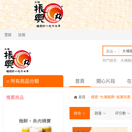
登錄
註冊
商品
熱門搜索:
大埔振
所有商品分類
首頁
開心片段
在
推薦商品
首頁
搜索 "大埔振興" 結果列表
綜合
銷量
評分數