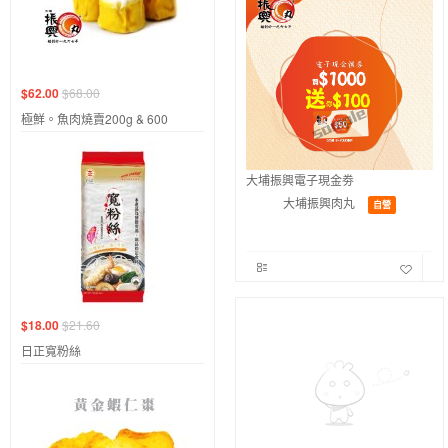
$62.00
$68.00
極鮮。魚肉燒賣200g & 600
大埔振興電子現金劵
大埔振興肉丸
自營
$18.00
$21.60
日正寬粉絲