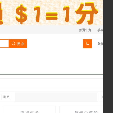
×
熱賣牛丸
手機
0
搜 索
購物車
確 定