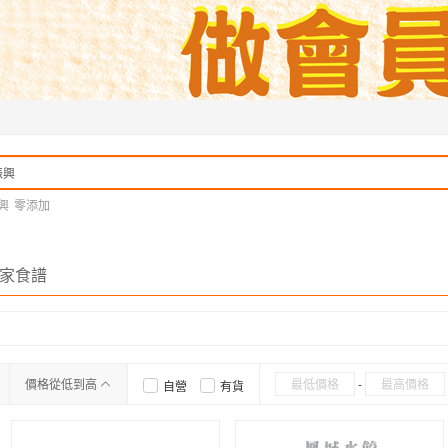
興
零添加
家食譜
價格從低到高
-
自營
有貨