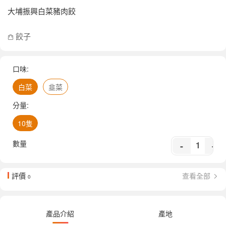
大埔振興白菜豬肉餃
餃子
口味:
白菜
韭菜
分量:
10隻
數量
-
+
評價
查看全部
0
產品介紹
產地