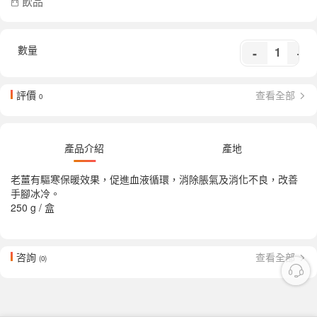
飲品
數量
-
+
評價
查看全部
0
產品介紹
產地
老薑有驅寒保暖效果，促進血液循環，消除脹氣及消化不良，改善
手腳冰冷。
250 g / 盒
咨詢
查看全部
(0)