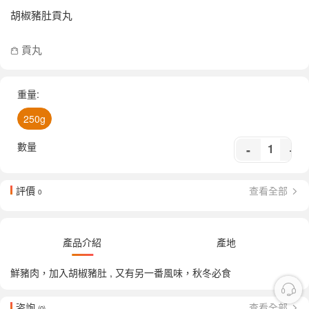
胡椒豬肚貢丸
貢丸
重量:
250g
數量
-
+
評價
查看全部
0
產品介紹
產地
鮮豬肉，加入胡椒豬肚 , 又有另一番風味，秋冬必食
咨詢
查看全部
(0)