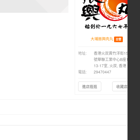
大埔振興肉丸
自營
地址:
香港火炭黃竹洋街15-21
號華聯工業中心B座14樓
13-17室, 火炭, 香港
電話:
29470447
進店逛逛
收藏店鋪