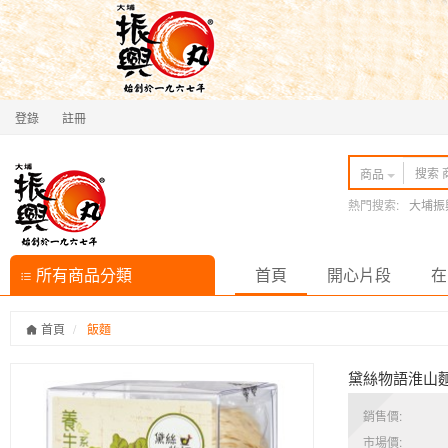
登錄
註冊
商品
熱門搜索:
大埔振
所有商品分類
首頁
開心片段
在
首頁
飯麵
黛絲物語淮山
銷售價:
市場價: