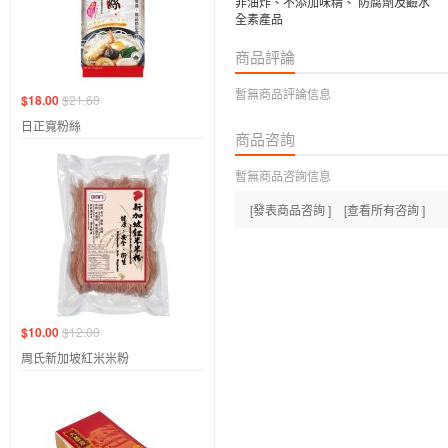
非油炸、不添加味精、 防腐劑及鹼水
全素產品
商品評論
暫無商品評論信息
$18.00
$21.60
日正寬粉絲
商品咨詢
暫無商品咨詢信息
[發表商品咨詢 ]
[查看所有咨詢 ]
$10.00
$12.00
周氏新加坡紅米米粉