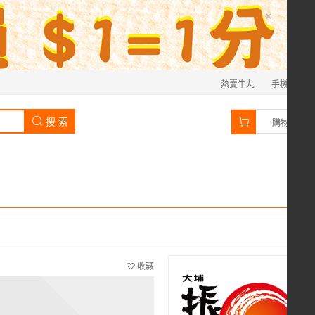
×
熱賣牛丸
手機
0
搜 索
購物車
收藏