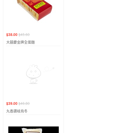
$38.00
$45.60
大囍慶金牌全蛋麵
$39.00
$46.80
丸香讚岐烏冬