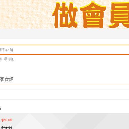
興
零添加
家食譜
麵
$60.00
$72.00