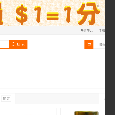
×
熱賣牛丸
手機
0
搜 索
購物車
確 定