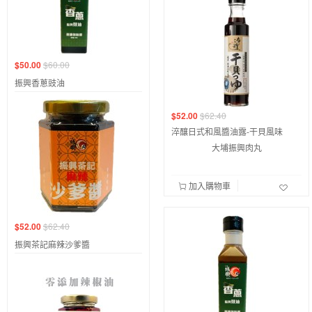
$50.00
$60.00
振興香蔥豉油
$52.00
$62.40
淬釀日式和風醬油露-干貝風味
大埔振興肉丸
加入購物車
$52.00
$62.40
振興茶記麻辣沙爹醬