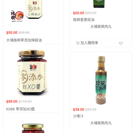
$50.00
$60.00
振興香蔥豉油
大埔振興肉丸
$50.00
$58.80
大埔振興零添加辣椒油
加入購物車
$99.00
$118.80
K088 零添加XO醬
$38.00
$45.60
沙嗲汁
大埔振興肉丸