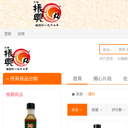
登錄
註冊
商品
熱門搜索:
大埔振
所有商品分類
首頁
開心片段
在
推薦商品
首頁
醬料
綜合
銷量
評分數