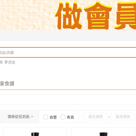
興
零添加
家食譜
價格從低到高
-
自營
有貨