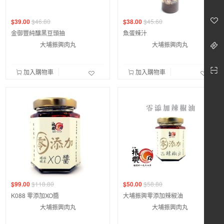
$39.00
$46.80
$38.00
$45.60
金御豐純釀黑豆頭抽
魚蛋辣汁
大埔振興肉丸
大埔振興肉丸
加入購物車
加入購物車
$99.00
$118.80
$50.00
$58.80
K088 零添加XO醬
大埔振興零添加辣椒油
大埔振興肉丸
大埔振興肉丸