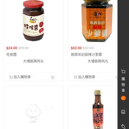
$24.00
$28.80
$52.00
$62.40
柱侯醬
振興茶記麻辣沙爹醬
大埔振興肉丸
大埔振興肉丸
加入購物車
加入購物車
購
物
車
0