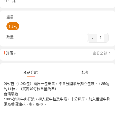
牛丸
重量:
1.2kg
數量
-
+
評價
查看全部
0
產品介紹
產地
2斤/包（1.2K/包）兩斤一包出售，不會分開半斤獨立包裝。 / 250g
約11粒，（實際以每粒重量為準）
台灣製造
100%澳洲牛肉打造，撈入肥牛粒及牛筋，十分彈牙，加入香濃牛骨
湯及香滑油花，多汁好味。