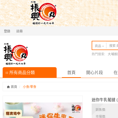
登錄
註冊
商品
熱門搜索:
大埔振
所有商品分類
首頁
開心片段
在
首頁
小食/零食
迷你牛乳葡撻 (24
銷售價:
市場價: