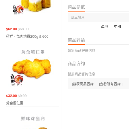
商品參數
基本訊息
產地
中國
$62.00
$68.00
極鮮。魚肉燒賣200g & 600
商品評論
暫無商品評論信息
商品咨詢
暫無商品咨詢信息
[發表商品咨詢 ]
[查看所有咨詢 ]
$32.00
$0.00
黃金蝦仁棗