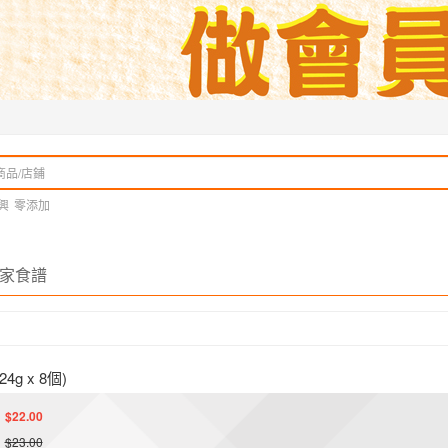
興
零添加
家食譜
g x 8個)
$22.00
$23.00