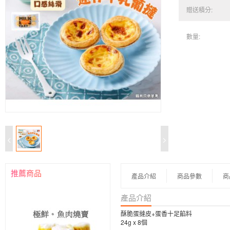
贈送積分:
數量:
推薦商品
產品介紹
商品參數
商
產品介紹
酥脆蛋撻皮+蛋香十足餡料
24g x 8個