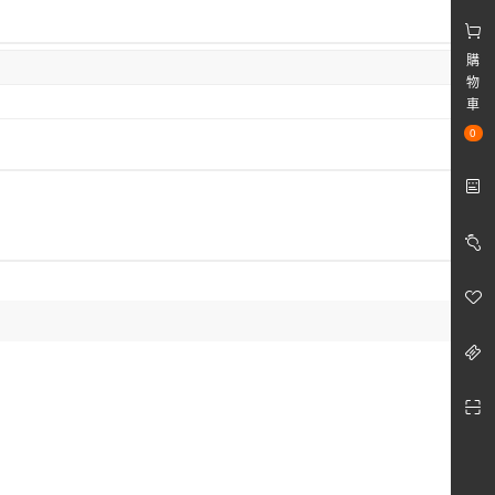
購
物
車
0