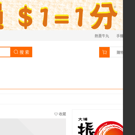
×
熱賣牛丸
手機
0
搜 索
購物車
收藏