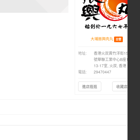
大埔振興肉丸
自營
地址:
香港火炭黃竹洋街15-21
號華聯工業中心B座14樓
13-17室, 火炭, 香港
電話:
29470447
進店逛逛
收藏店鋪