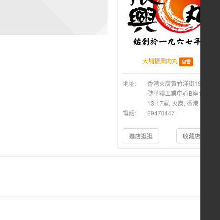
大埔振興肉丸
自營
地址:
香港火炭黃竹洋街15-21
號華聯工業中心B座14樓
13-17室, 火炭, 香港
電話:
29470447
進店逛逛
收藏店鋪