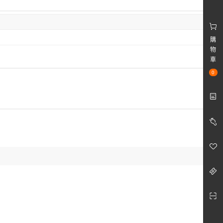
購
物
車
0