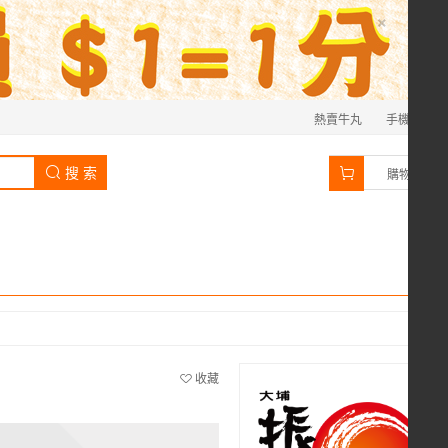
×
熱賣牛丸
手機
0
搜 索
購物車
收藏