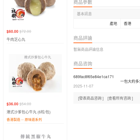
商品參數
基本訊息
產地
香港
$60.00
$72.00
商品評論
牛肉芝心丸
暫無商品評論信息
商品咨詢
689fac8f65e84e1ca171
一包大約多
2025-11-07
[發表商品咨詢 ]
[查看所有咨詢 ]
$36.00
$54.00
港式沙爹包心牛丸 (6粒/包)
香港製造 -- 原味道系列