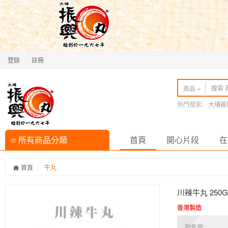
登錄
註冊
商品
熱門搜索:
大埔振
所有商品分類
首頁
開心片段
在
首頁
牛丸
川辣牛丸 250G
香港製造
銷售價: