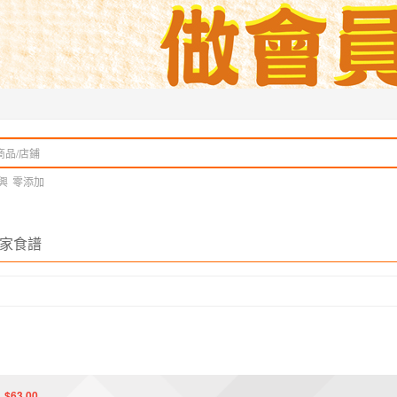
興
零添加
家食譜
$63.00