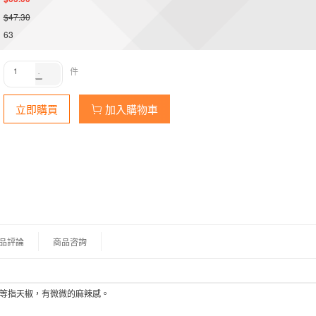
$47.30
63
件
立即購買
加入購物車
品評論
商品咨詢
上等指天椒，有微微的麻辣感。