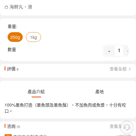
海鮮丸、滑
重量:
250g
1kg
數量
-
+
評價
查看全部
0
產品介紹
產地
100%墨魚打造（墨魚頭及墨魚鬚），不加魚肉或魚漿，十分有咬
口。
咨詢
查看全部
(1)