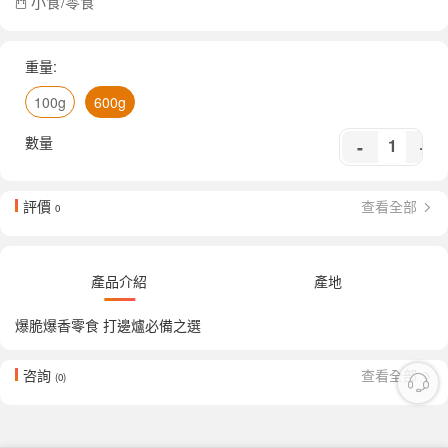
小食/零食
重量:
100g
600g
數量
-
+
評價
查看全部
0
產品介紹
產地
爆脆爆香零食 打邊爐必備之選
咨詢
查看全部
(0)