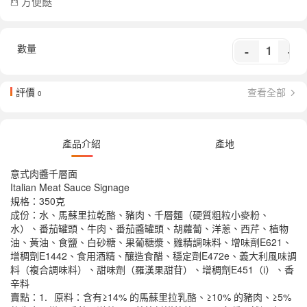
方便餸
數量
-
+
評價
查看全部
0
產品介紹
產地
意式肉醬千層面
Italian Meat Sauce Signage
規格：350克
成份：水、馬蘇里拉乾酪、豬肉、千層麵（硬質粗粒小麥粉、
水）、番茄罐頭、牛肉、番茄醬罐頭、胡蘿蔔、洋蔥、西芹、植物
油、黃油、食鹽、白砂糖、果葡糖漿、雞精調味料、增味劑E621、
增稠劑E1442、食用酒精、釀造食醋、穩定劑E472e、義大利風味調
料（複合調味料）、甜味劑（羅漢果甜苷）、增稠劑E451（i）、香
辛料
賣點：1.
原料：含有≥14% 的馬蘇里拉乳酪、≥10% 的豬肉、≥5%