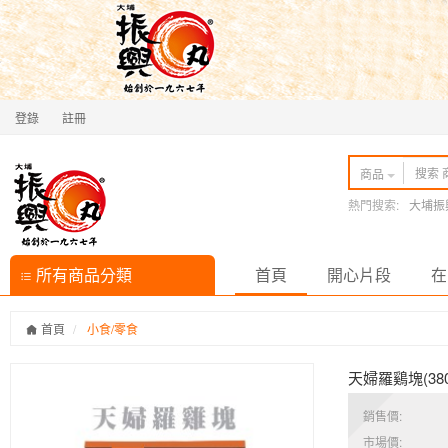
登錄
註冊
商品
熱門搜索:
大埔振
所有商品分類
首頁
開心片段
在
首頁
小食/零食
天婦羅鷄塊(380
銷售價:
市場價: