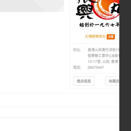
大埔振興肉丸
自營
地址:
香港火炭黃竹洋街15-21
號華聯工業中心B座14樓
13-17室, 火炭, 香港
電話:
29470447
進店逛逛
收藏店鋪