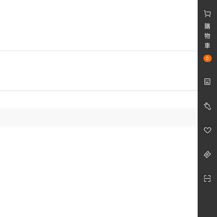
購
物
車
0