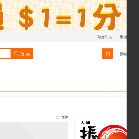
×
熱賣牛丸
手機
0
搜 索
購物車
收藏