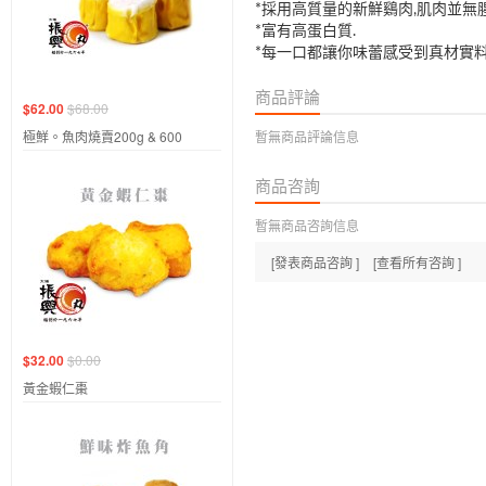
*採用高質量的新鮮鷄肉,肌肉並無腥
*富有高蛋白質.
*每一口都讓你味蕾感受到真材實料
商品評論
$62.00
$68.00
極鮮。魚肉燒賣200g & 600
暫無商品評論信息
商品咨詢
暫無商品咨詢信息
[發表商品咨詢 ]
[查看所有咨詢 ]
$32.00
$0.00
黃金蝦仁棗