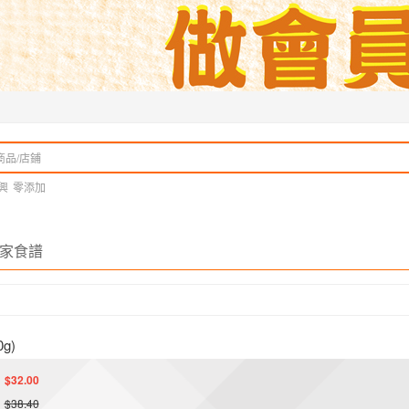
興
零添加
家食譜
g)
$32.00
$38.40