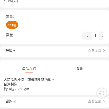
包心丸
重量:
250g
數量
-
+
評價
查看全部
0
產品介紹
產地
天然魚肉外皮，煙蛋糕年糕內餡。
台灣製造
約16粒 - 250 gm
咨詢
查看全部
(0)