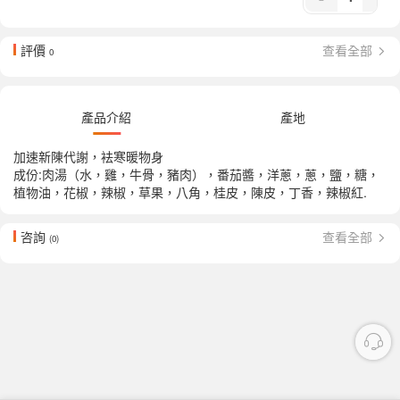
評價
查看全部
0
產品介紹
產地
加速新陳代謝，袪寒暖物身
成份:肉湯（水，雞，牛骨，豬肉），番茄醬，洋蔥，蔥，鹽，糖，
植物油，花椒，辣椒，草果，八角，桂皮，陳皮，丁香，辣椒紅.
咨詢
查看全部
(0)