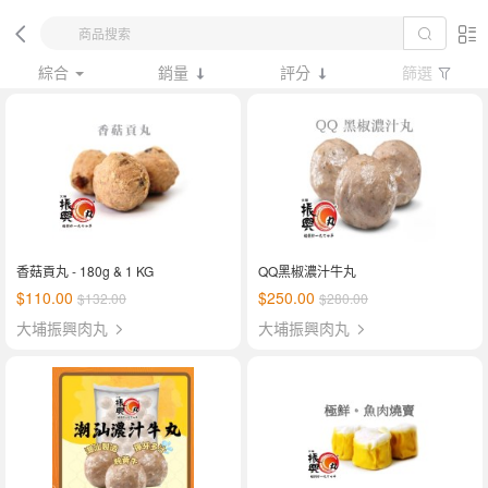
綜合
銷量
評分
篩選
香菇貢丸 - 180g & 1 KG
QQ黑椒濃汁牛丸
$110.00
$250.00
$132.00
$280.00
大埔振興肉丸
大埔振興肉丸