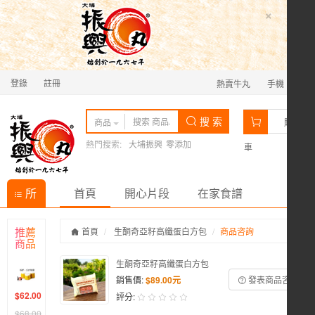
×
登錄
註冊
熱賣牛丸
手機
0
搜 索
商品
購物
熱門搜索:
大埔振興
零添加
車
所
首頁
開心片段
在家食譜
有商
推薦
首頁
生酮奇亞籽高纖蛋白方包
商品咨詢
商品
品分
生酮奇亞籽高纖蛋白方包
類
銷售價:
$89.00元
發表商品咨詢
$62.00
評分:
$68.00