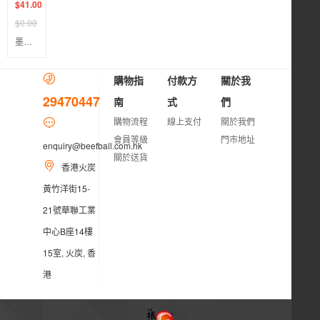
$41.00
$0.00
墨魚腐皮卷
購物指
付款方
關於我
29470447
南
式
們
購物流程
線上支付
關於我們
會員等級
門市地址
enquiry@beefball.com.hk
關於送貨
香港火炭
黃竹洋街15-
21號華聯工業
中心B座14樓
15室, 火炭, 香
港