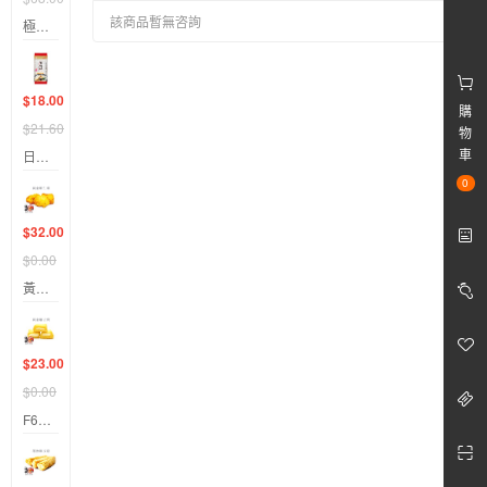
該商品暫無咨詢
極鮮。魚肉燒賣200g & 600
$18.00
購
$21.60
物
車
日正寬粉絲
0
$32.00
$0.00
黃金蝦仁棗
$23.00
$0.00
F668 黃金麻吉燒 250 gm