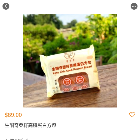
$89.00
生酮奇亞籽高纖蛋白方包