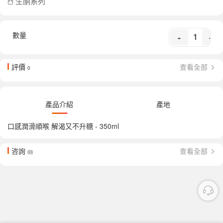
生酮系列
數量
-
+
評價
查看全部
0
產品介紹
產地
口感潤滑順喉 解渴又不升糖 - 350ml
咨詢
查看全部
(0)