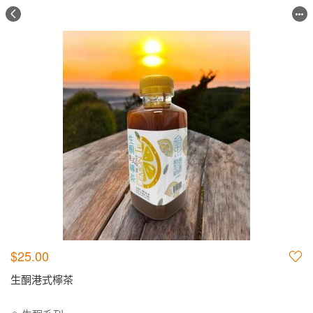
$25.00
生酮港式檸茶