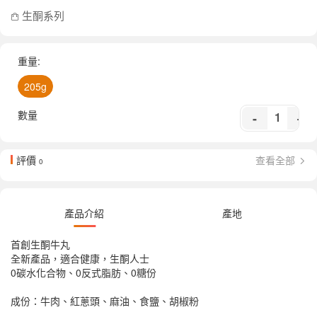
生酮系列
重量:
205g
數量
-
+
評價
查看全部
0
產品介紹
產地
首創生酮牛丸
全新產品，適合健康，生酮人士
0碳水化合物、0反式脂肪、0糖份
成份：牛肉、紅蔥頭、麻油、食鹽、胡椒粉