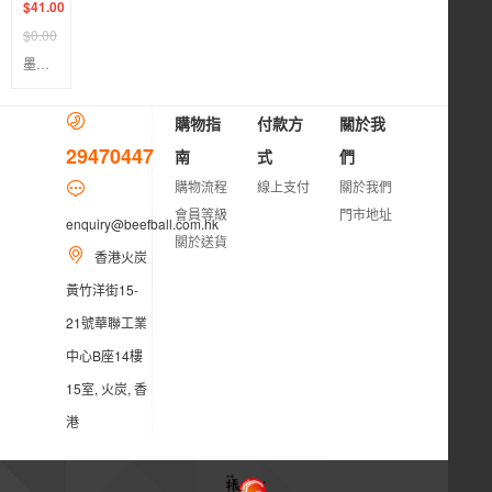
$41.00
$0.00
墨魚腐皮卷
購物指
付款方
關於我
29470447
南
式
們
購物流程
線上支付
關於我們
會員等級
門市地址
enquiry@beefball.com.hk
關於送貨
香港火炭
黃竹洋街15-
21號華聯工業
中心B座14樓
15室, 火炭, 香
港