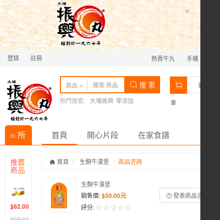
×
登錄
註冊
熱賣牛丸
手機
0
搜 索
商品
購物
熱門搜索:
大埔振興
零添加
車
所
首頁
開心片段
在家食譜
有商
推薦
首頁
生酮牛漢堡
商品咨詢
商品
品分
生酮牛漢堡
類
銷售價:
$50.00元
發表商品咨詢
$62.00
評分:
$68.00