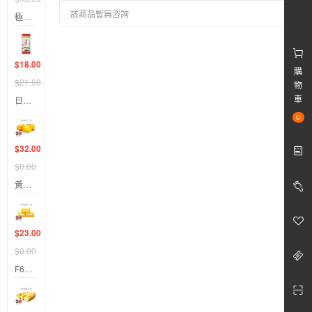
該商品暫無咨詢
極鮮。魚肉燒賣200g & 600
$18.00
購
$21.60
物
車
日正寬粉絲
0
$32.00
$0.00
黃金蝦仁棗
$23.00
$0.00
F668 黃金麻吉燒 250 gm